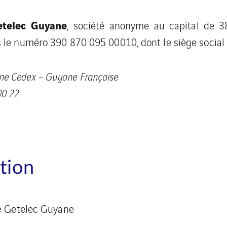
etelec Guyane
, société anonyme au capital de 3
e numéro 390 870 095 00010, dont le siège social e
enne Cedex – Guyane Française
 00 22
ation
e Getelec Guyane