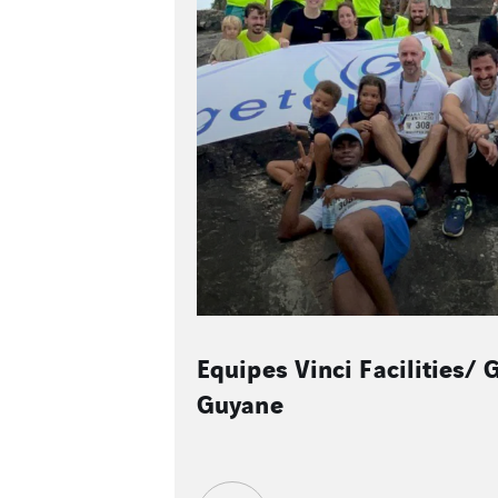
s/ Getelec
Equipes Getelec/ Citeos